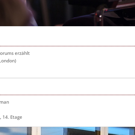
orums erzählt
/London)
oman
, 14. Etage