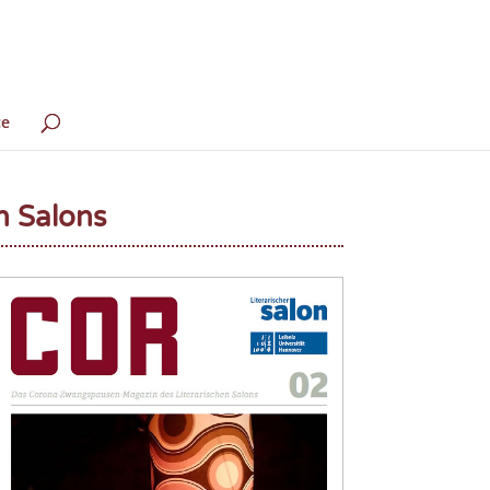
ce
n Salons