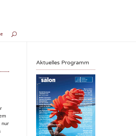
ce
Aktuelles Programm
r
nem
t nur
s