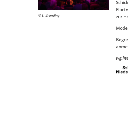
Schic
Flori
© L. Branding
zur He
Moder
Begre
anmel
wg.lit