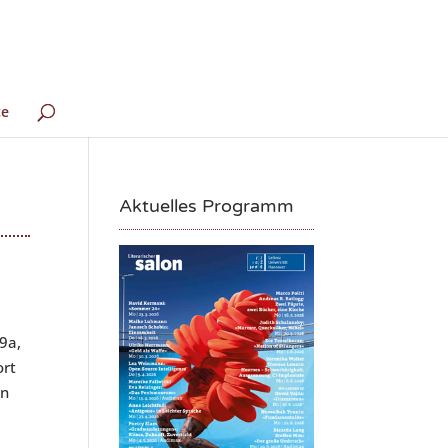
ce
Aktuelles Programm
9a,
ort
in