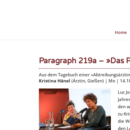
Home
Paragraph 219a – »Das Pol
Aus dem Tagebuch einer »Abtreibungsärzti
Kristina Hänel
(Ärztin, Gießen) | Mo | 14.1
Luc J
Jahre
den w
zu Kr
die W
den L