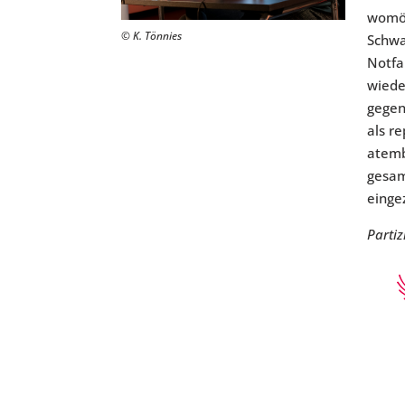
womög
© K. Tönnies
Schwa
Notfal
wiede
gegen
als r
atemb
gesam
einge
Parti