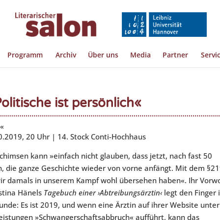
Programm
Archiv
Über uns
Media
Partner
Servi
itische ist persönlich«
n«
0.2019, 20 Uhr | 14. Stock Conti-Hochhaus
ochimsen kann »einfach nicht glauben, dass jetzt, nach fast 50
n, die ganze Geschichte wieder von vorne anfängt. Mit dem §21
ir damals in unserem Kampf wohl übersehen haben«. Ihr Vorw
istina Hänels
Tagebuch einer
›
Abtreibungs
ä
rztin
‹
legt den Finger 
unde: Es ist 2019, und wenn eine Ärztin auf ihrer Website unter
eistungen »Schwangerschaftsabbruch« aufführt, kann das