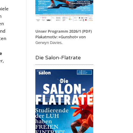
piele
n
en
und
Unser Programm 2026/1 (PDF)
Plakatmotiv: »Gunshot« von
ten
Gerwyn Davies
.
le
Die Salon-Flatrate
r,