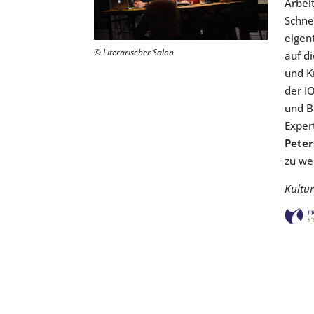
Arbei
Schne
eigen
© Literarischer Salon
auf d
und K
der I
und B
Exper
Peter
zu we
Kultu